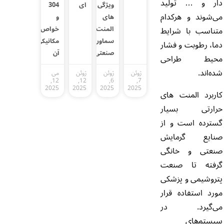
دار و … تولید
ویژگی
ای
304
می‌شوند و هرکدام
های
و
المنت
خواص
متناسب با شرایط
سماوری
مکانیکی
دما، رطوبت و فشار
صنعتی
آن
محیط طراحی
شده‌اند.
ژوئن
ژوئن
ژوئن
می
12,
12,
6,
7,
2025
2025
2025
2025
کاربرد المنت های
حرارتی بسیار
گسترده است و از
صنایع گرمایش
صنعتی و خانگی
گرفته تا صنعت
پتروشیمی و پزشکی
مورد استفاده قرار
می‌گیرد. در
سیستم‌های