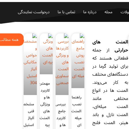
لات
مجله
درباره ما
تماس با ما
درخواست نمایندگی
همه مطالب
المنت های
حرارتی
از جمله
قطعاتی هستند که
برای تولید گرما در
دستگاه‌های مختلف
به کار می‌روند.
مهمترین
المنت ها در انواع
کاربرد
راهنمای
ها و
مختلفی مانند
نصب
بررسی
ویژگی
مشخصات
المنت میله‌ای،
المنت
جامع
های
فنی
المنت نازل و باند
میله
کاربرد
المنت
آلیاژ
هیتر، المنت فلنج
ای
ها و
پره
استیل